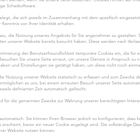
tige Schadsoftware.
legt, die sich jeweils im Zusammenhang mit dem spezifisch eingeset
 Kenntnis von Ihrer Identität erhalten.
 dazu, die Nutzung unseres Angebots für Sie angenehmer zu gestalten.
eiten unserer Website bereits besucht haben. Diese werden nach Verlas
Optimierung der Benutzerfreundlichkeit temporäre Cookies ein, die für
esuchen Sie unsere Seite erneut, um unsere Dienste in Anspruch zu n
gaben und Einstellungen sie getätigt haben, um diese nicht noch einm
die Nutzung unserer Website statistisch zu erfassen und zum Zwecke d
s ermöglichen es uns, bei einem erneuten Besuch unserer Seite automati
weils definierten Zeit automatisch gelöscht.
nd für die genannten Zwecke zur Wahrung unserer berechtigten Interess
automatisch. Sie können Ihren Browser jedoch so konfigurieren, dass 
 erscheint, bevor ein neuer Cookie angelegt wird. Die vollständige D
serer Website nutzen können.