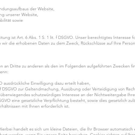
indungsaufbaus der Website,
ng unserer Website,
ilität sowie
ung ist Art. 6 Abs. 1 S. 1 lit. f DSGVO. Unser berechtigtes Interesse 
 wir die erhobenen Daten zu dem Zweck, Rückschlüsse auf Ihre Person
n an Dritte zu anderen als den im Folgenden aufgeführten Zwecken find
wenn:
VO ausdrückliche Einwilligung dazu erteilt haben,
it. f DSGVO zur Geltendmachung, Ausübung oder Verteidigung von Recht
überwiegendes schutzwürdiges Interesse an der Nichtweitergabe Ihrer 
SGVO eine gesetzliche Verpflichtung besteht, sowie dies gesetzlich zuläs
ältnissen mit Ihnen erforderlich ist.
Hierbei handelt es sich um kleine Dateien, die Ihr Browser automatisch 
chert werden, wenn Sie unsere Seite besuchen. Cookies richten auf Ih