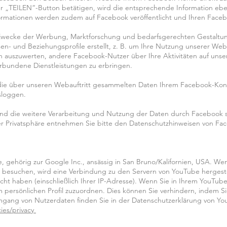
er „TEILEN“-Button betätigen, wird die entsprechende Information eben
nformationen werden zudem auf Facebook veröffentlicht und Ihren Fac
Zwecke der Werbung, Marktforschung und bedarfsgerechten Gestaltun
- und Beziehungsprofile erstellt, z. B. um Ihre Nutzung unserer Websi
uszuwerten, andere Facebook-Nutzer über Ihre Aktivitäten auf unse
rbundene Dienstleistungen zu erbringen.
ie über unseren Webauftritt gesammelten Daten Ihrem Facebook-Konto
sloggen.
 die weitere Verarbeitung und Nutzung der Daten durch Facebook s
er Privatsphäre entnehmen Sie bitte den Datenschutzhinweisen von Fa
, gehörig zur Google Inc., ansässig in San Bruno/Kalifornien, USA. We
n besuchen, wird eine Verbindung zu den Servern von YouTube hergest
ucht haben (einschließlich Ihrer IP-Adresse). Wenn Sie in Ihrem YouTu
em persönlichen Profil zuzuordnen. Dies können Sie verhindern, indem 
gang von Nutzerdaten finden Sie in der Datenschutzerklärung von Y
cies/privacy