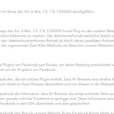
m Sinne des Art. 6 Abs. 1 S. 1 lit. f DSGVO durchgeführt.
age des Art. 6 Abs. 1 S. 1 lit. f DSGVO Social Plug-ins der sozialen N
über bekannter zu machen. Der dahinterstehende werbliche Zweck ist 
den datenschutzkonformen Betrieb ist durch deren jeweiligen Anbiete
ge der sogenannten Zwei-Klick-Methode um Besucher unserer Webseite
Plugins von Facebook zum Einsatz, um deren Nutzung persönlicher zu 
abei um ein Angebot von Facebook.
aufrufen, die ein solches Plugin enthält, baut Ihr Browser eine direkt
ebook direkt an Ihren Browser übermittelt und von diesem in die Webse
acebook die Information, dass Ihr Browser die entsprechende Seite un
r gerade nicht bei Facebook eingeloggt sind. Diese Information (einsc
 Facebook in den USA übermittelt und dort gespeichert.
Facebook den Besuch unserer Website Ihrem Facebook-Konto direkt zu