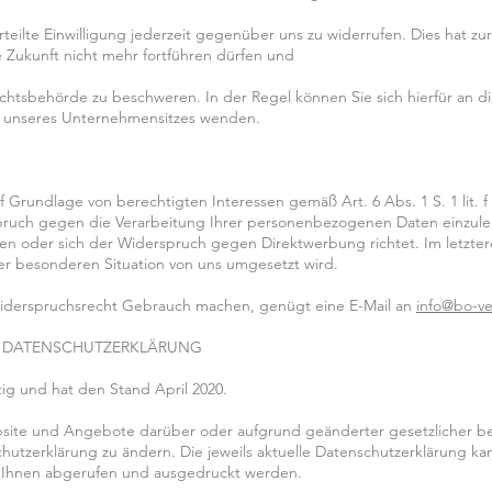
eilte Einwilligung jederzeit gegenüber uns zu widerrufen. Dies hat zur
ie Zukunft nicht mehr fortführen dürfen und
chtsbehörde zu beschweren. In der Regel können Sie sich hierfür an di
er unseres Unternehmensitzes wenden.
Grundlage von berechtigten Interessen gemäß Art. 6 Abs. 1 S. 1 lit.
uch gegen die Verarbeitung Ihrer personenbezogenen Daten einzuleg
en oder sich der Widerspruch gegen Direktwerbung richtet. Im letztere
r besonderen Situation von uns umgesetzt wird.
Widerspruchsrecht Gebrauch machen, genügt eine E-Mail an
info@bo-v
ER DATENSCHUTZERKLÄRUNG
tig und hat den Stand April 2020.
bsite und Angebote darüber oder aufgrund geänderter gesetzlicher b
utzerklärung zu ändern. Die jeweils aktuelle Datenschutzerklärung kan
Ihnen abgerufen und ausgedruckt werden.