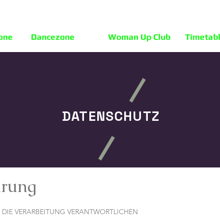
one
Dancezone
Woman Up Club
Timetab
DATENSCHUTZ
ärung
 DIE VERARBEITUNG VERANTWORTLICHEN