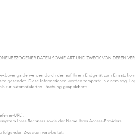
SONENBEZOGENER DATEN SOWIE ART UND ZWECK VON DEREN V
ww.bovenga.de
werden durch den auf Ihrem Endgerät zum Einsatz ko
ite gesendet. Diese Informationen werden temporär in einem sog. Log
bis zur automatisierten Löschung gespeichert:
eferrer-URL),
ssystem Ihres Rechners sowie der Name Ihres Access-Providers.
 folgenden Zwecken verarbeitet: