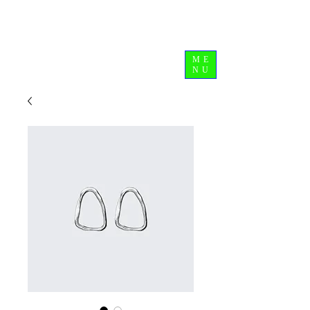
ME
NU