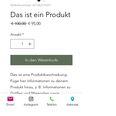
Artikelnummer: 671253175371
Das ist ein Produkt
Standardpreis
Sale-
 € 100,00 
€ 95,00
Preis
Anzahl
*
In den Warenkorb
Dies ist eine Produktbeschreibung. 
Füge hier Informationen zu deinem 
Produkt hinzu, z. B. Informationen zu 
Größen und Materialien sowie 
allgemeine Pflege- und 
Email
Instagram
Telefon
Adresse
Reinigungshinweise.